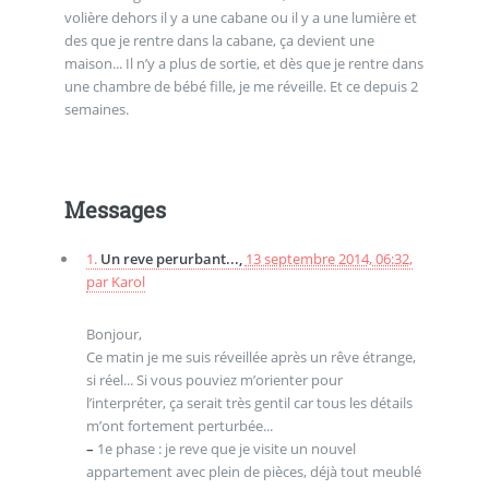
volière dehors il y a une cabane ou il y a une lumière et
des que je rentre dans la cabane, ça devient une
maison... Il n’y a plus de sortie, et dès que je rentre dans
une chambre de bébé fille, je me réveille. Et ce depuis 2
semaines.
Messages
1.
Un reve perurbant...,
13 septembre 2014, 06:32
,
par
Karol
Bonjour,
Ce matin je me suis réveillée après un rêve étrange,
si réel... Si vous pouviez m’orienter pour
l’interpréter, ça serait très gentil car tous les détails
m’ont fortement perturbée...
–
1e phase : je reve que je visite un nouvel
appartement avec plein de pièces, déjà tout meublé