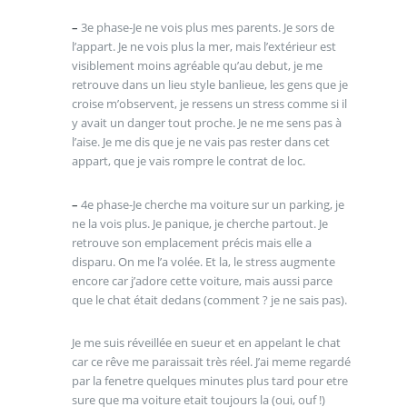
–
3e phase-Je ne vois plus mes parents. Je sors de
l’appart. Je ne vois plus la mer, mais l’extérieur est
visiblement moins agréable qu’au debut, je me
retrouve dans un lieu style banlieue, les gens que je
croise m’observent, je ressens un stress comme si il
y avait un danger tout proche. Je ne me sens pas à
l’aise. Je me dis que je ne vais pas rester dans cet
appart, que je vais rompre le contrat de loc.
–
4e phase-Je cherche ma voiture sur un parking, je
ne la vois plus. Je panique, je cherche partout. Je
retrouve son emplacement précis mais elle a
disparu. On me l’a volée. Et la, le stress augmente
encore car j’adore cette voiture, mais aussi parce
que le chat était dedans (comment ? je ne sais pas).
Je me suis réveillée en sueur et en appelant le chat
car ce rêve me paraissait très réel. J’ai meme regardé
par la fenetre quelques minutes plus tard pour etre
sure que ma voiture etait toujours la (oui, ouf !)