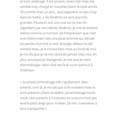
et tout aménagé. Il est propre, assez clair mais me
semble trop chargé en meubles (dans le style année
70 comme chez un ami... que j’apprécie un peu trop
dans la réalité...), les fenêtres ne sont pas très
grandes. Plusieurs ont une vue sur la mer. En
regardant par ces mêmes fenêtres, je vois et entend
même comme un torrent. J’ai l’impression que c’est
une rivière mais c’est une pluie énorme qui dévale
les pentes d’un toit a coté. Etrange, ailleurs le ciel
semble beau. Je le trouve bien mais au fond de moi,
je me dis que je ne m’y sentirais jamais chez moi. En
plus, pourquoi je changerais, je sais que je viens
d’emménager. Mon chat est là et court partout à
l’intérieur.
–
2e phase-J’emménage très rapidement. Mes
parents sont là. Je ne sais pas si ils m’aident mais ils
sont présents (Dans la réalité, j’ai emménagé toute
seule. Mes parents à 5 minutes en voiture n’ont pas
levé le petit doigt pour m’aider. J’ai mis 3 semaines à
tout transporter.)