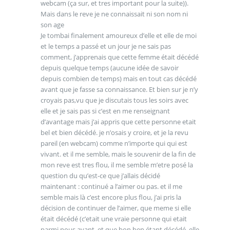
webcam (ça sur, et tres important pour la suite)).
Mais dans le reve je ne connaissait ni son nom ni
son age
Je tombai finalement amoureux d’elle et elle de moi
et le temps a passé et un jour je ne sais pas
comment, j’apprenais que cette femme était décédé
depuis quelque temps (aucune idée de savoir
depuis combien de temps) mais en tout cas décédé
avant que je fasse sa connaissance. Et bien sur je n’y
croyais pas,vu que je discutais tous les soirs avec
elle et je sais pas si c’est en me renseignant
d’avantage mais j’ai appris que cette personne etait
bel et bien décédé. je n’osais y croire, et je la revu
pareil (en webcam) comme n’importe qui qui est
vivant. et il me semble, mais le souvenir de la fin de
mon reve est tres flou, il me semble m’etre posé la
question du qu’est-ce que j’allais décidé
maintenant : continué a l’aimer ou pas. et il me
semble mais là c’est encore plus flou, j’ai pris la
décision de continuer de l’aimer, que meme si elle
était décédé (c’etait une vraie personne qui etait
parmi nous avant, et que bon ben étant décédé, elle