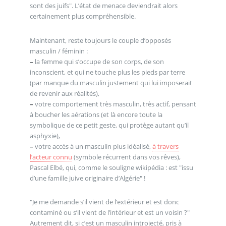
sont des juifs". L’état de menace deviendrait alors
certainement plus compréhensible.
Maintenant, reste toujours le couple d’opposés
masculin / féminin :
–
la femme qui s’occupe de son corps, de son
inconscient, et qui ne touche plus les pieds par terre
(par manque du masculin justement qui lui imposerait
de revenir aux réalités),
–
votre comportement très masculin, très actif, pensant
à boucher les aérations (et là encore toute la
symbolique de ce petit geste, qui protège autant qu’il
asphyxie),
–
votre accès à un masculin plus idéalisé,
à travers
l’acteur connu
(symbole récurrent dans vos rêves),
Pascal Elbé, qui, comme le souligne wikipédia : est "issu
d’une famille juive originaire d’Algérie" !
"Je me demande s’il vient de l’extérieur et est donc
contaminé ou s’il vient de l’intérieur et est un voisin ?"
Autrement dit, si c’est un masculin introjecté, pris à