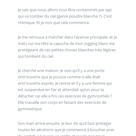
Je sais que nous allons tous être contaminés par qqc
qui va tomber du ciel (genre poudre blanche ?). C’est
chimique. Et je vois que cela commence.
Je me retrouve à marcher dans l’avenue principale, et je
mets sur ma tête la capuche de mon jogging blanc me
protégeant de ces petites choses blanches très légères
qui tombent du ciel.
Je cherche une maison. Je vois qu’il y a une porte
entr’ouverte que je pousse comme si elle était
entr’ouverte exprès. Je rentre et il y a une femme qui
est suspendue en l’air et attendait qq’un pour la
détacher car elle a fini ces exercices de gym/osthéo ?
Elle travaille son corps en faisant des exercices de
gymnastique.
Son mari arrive ensuite. Je leur dis qu’il faut protéger
toutes les aérations que je commence à boucher avec
du scotch. Là je vois un jardin et je sais que nous