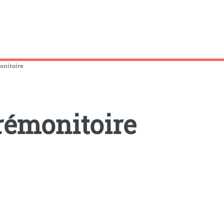
onitoire
rémonitoire