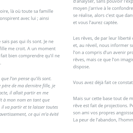
d’analyser, sans pouvoir l’exp
moyen j’arrive à le confondre"
oire, là où toute sa famille
se réalise, alors c’est que da
onspirent avec lui ; ainsi
et vous l’aurez captée.
Les rêves, de par leur liberté
sais pas qui ils sont. Je ne
et, au réveil, nous informer s
 fille me croit. A un moment
l’on a compris d’un avenir pr
i fait bien comprendre qu’il ne
rêves, mais ce que l’on imagi
.
dispose.
 que l’on pense qu’ils sont.
Vous avez déjà fait ce constat
 père de ma dernière fille, je
Mais sur cette base tout de m
tait à mon nom en tant que
rêve est fait de projections. P
il va partir et te laisser toutes
son ami vos propres angoisses
La peur de l’abandon, l’homm