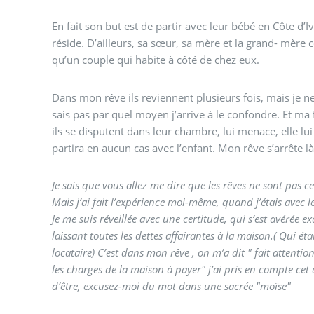
En fait son but est de partir avec leur bébé en Côte d’Iv
réside. D’ailleurs, sa sœur, sa mère et la grand- mère c
qu’un couple qui habite à côté de chez eux.
Dans mon rêve ils reviennent plusieurs fois, mais je ne 
sais pas par quel moyen j’arrive à le confondre. Et ma
ils se disputent dans leur chambre, lui menace, elle lu
partira en aucun cas avec l’enfant. Mon rêve s’arrête là
Je sais que vous allez me dire que les rêves ne sont pas ce
Mais j’ai fait l’expérience moi-même, quand j’étais avec le
Je me suis réveillée avec une certitude, qui s’est avérée exacte, il allait partir en me
laissant toutes les dettes affairantes à la maison.( Qui é
locataire) C’est dans mon rêve , on m’a dit " fait attention 
les charges de la maison à payer" j’ai pris en compte cet avertissement, ce qui m’a évité
d’être, excusez-moi du mot dans une sacrée "moïse"