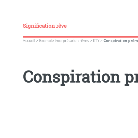
Signification rêve
Accueil
>
Exemple interprétation rêves
>
KTY
>
Conspiration prém
Conspiration p