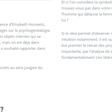
Et si l’on considère la symbol
trouvez-vous pas dans votre 
l’homme qui délaisse la femme
lui ?
rence d’Elisabeth Horowitz,
ages sur la psychogénéalogie,
Si le rêve permet d’observer 
s objets internes qui se
intuition notamment, il est su
a, mais on est déjà dans
but premier le retrait des pr
tz a souhaité rapporter dans
importante, par l’analyse de
fondamentalement s’en libére
icités au sens jungien du
?