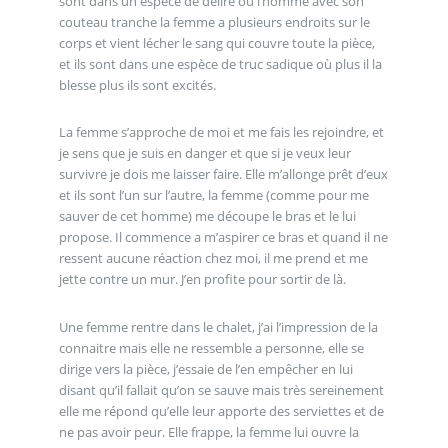
sont dans un espèce de délire ou l’homme avec son
couteau tranche la femme a plusieurs endroits sur le
corps et vient lécher le sang qui couvre toute la pièce,
et ils sont dans une espèce de truc sadique où plus il la
blesse plus ils sont excités.
La femme s’approche de moi et me fais les rejoindre, et
je sens que je suis en danger et que si je veux leur
survivre je dois me laisser faire. Elle m’allonge prêt d’eux
et ils sont l’un sur l’autre, la femme (comme pour me
sauver de cet homme) me découpe le bras et le lui
propose. Il commence a m’aspirer ce bras et quand il ne
ressent aucune réaction chez moi, il me prend et me
jette contre un mur. J’en profite pour sortir de là.
Une femme rentre dans le chalet, j’ai l’impression de la
connaitre mais elle ne ressemble a personne, elle se
dirige vers la pièce, j’essaie de l’en empêcher en lui
disant qu’il fallait qu’on se sauve mais très sereinement
elle me répond qu’elle leur apporte des serviettes et de
ne pas avoir peur. Elle frappe, la femme lui ouvre la