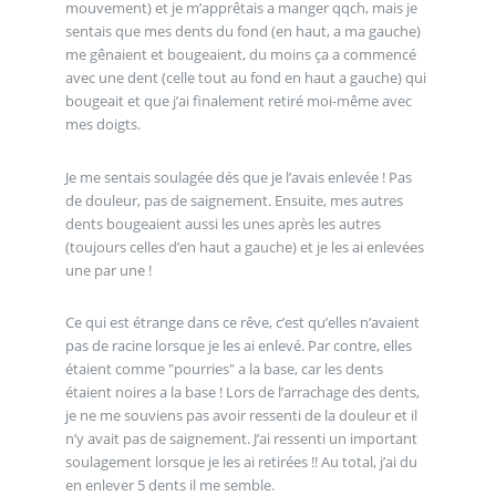
mouvement) et je m’apprêtais a manger qqch, mais je
sentais que mes dents du fond (en haut, a ma gauche)
me gênaient et bougeaient, du moins ça a commencé
avec une dent (celle tout au fond en haut a gauche) qui
bougeait et que j’ai finalement retiré moi-même avec
mes doigts.
Je me sentais soulagée dés que je l’avais enlevée ! Pas
de douleur, pas de saignement. Ensuite, mes autres
dents bougeaient aussi les unes après les autres
(toujours celles d’en haut a gauche) et je les ai enlevées
une par une !
Ce qui est étrange dans ce rêve, c’est qu’elles n’avaient
pas de racine lorsque je les ai enlevé. Par contre, elles
étaient comme "pourries" a la base, car les dents
étaient noires a la base ! Lors de l’arrachage des dents,
je ne me souviens pas avoir ressenti de la douleur et il
n’y avait pas de saignement. J’ai ressenti un important
soulagement lorsque je les ai retirées !! Au total, j’ai du
en enlever 5 dents il me semble.