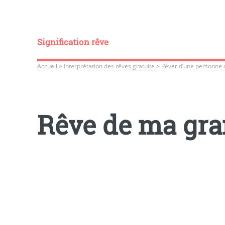
Signification rêve
Accueil
>
Interprétation des rêves gratuite
>
Rêver d’une personne
Rêve de ma gr