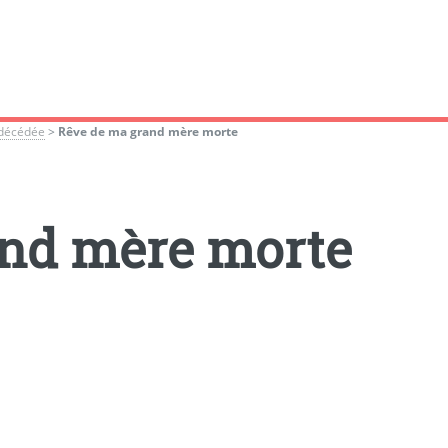
 décédée
>
Rêve de ma grand mère morte
and mère morte