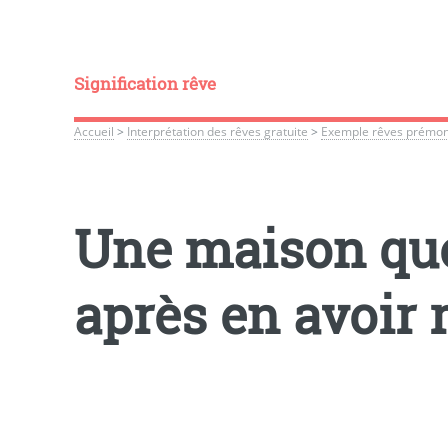
Signification rêve
Accueil
>
Interprétation des rêves gratuite
>
Exemple rêves prémon
Une maison que 
après en avoir 