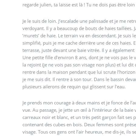
regarde julien, ta laisse est là ! Tu ne dois pas être loin 
Je le suis de loin. J’escalade une palissade et je me re
verdoyant. Il y a beaucoup de bouts de haies taillées. Jamais d’angles, juste des
’murets’ de haie. Le terrain va en descendant. Je suis les haies tel un labyrinthe
simplifié, puis je me cache derrière une de ces haies. En contrebas il y a une
terrasse, juste devant une baie vitrée. Il y a également un bassin devant la terrasse.
Une petite fille d’environ 8 ans, dont je ne vois pas le visage,
la rejoint (je ne vois pas son visage non plus) et lui dit de rentrer. L
rentre dans la maison pendant que lui scrute l’horizo
je me suis dit. Il rentre à son tour. Dans le bassin devant la terrasse, je vois
plusieurs ailerons de requin qui glissent sur l’eau.
Je prends mon courage à deux mains et je fonce de l’au
vue. Au passage, je jette un œil à l’intérieur de la baie vitrée. Le carrelage est en
carreaux noir et blanc, et un très petit garçon fait ses
contenant des cubes en bois. Deux femmes sont présentes, je ne vois pas leur
visage. Tous ces gens ont l’air heureux, me dis-je, ils