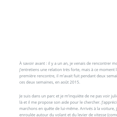
À savoir avant : il y a un an, je venais de rencontre
j’entretiens une relation très forte, mais à ce moment 
première rencontre, il m’avait fuit pendant deux semaines. J’ai fait ce rêve 
ces deux semaines, en août 2015.
Je suis dans un parc et je m’inquiète de ne pas voir julien. soudainement, julie
là et il me propose son aide pour le chercher. J’apprécie son geste et nous
marchons en quête de lui-même. Arrivés à la voiture, je remarque qu’une laisse est
enroulée autour du volant et du levier de vitesse (comme un antiv