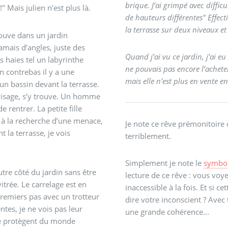
brique. J’ai grimpé avec diffic
!" Mais julien n’est plus là.
de hauteurs différentes" Effectivement il y avait le toit plat d’une construction annexe,
la terrasse sur deux niveaux et
trouve dans un jardin
Quand j’ai vu ce jardin, j’ai eu un choc. Un terrible choc. Surtout
ne pouvais pas encore l’acheter
mais elle n’est plus en vente e
 s’y trouve. Un homme
a petite fille
n à la recherche d’une menace,
Je note ce rêve prémonitoire
terriblement.
Simplement je note le
symbol
tre côté du jardin sans être
lecture de ce rêve : vous voy
inaccessible à la fois. Et si c
 premiers pas avec un trotteur
dire votre inconscient ? Avec
une grande cohérence...
 se protègent du monde