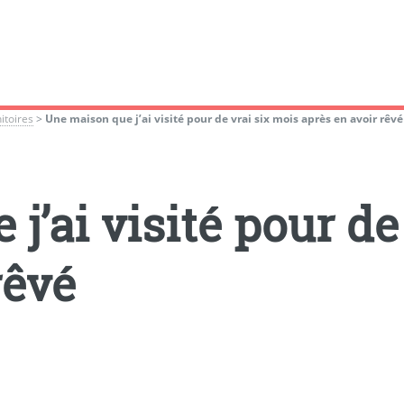
itoires
>
Une maison que j’ai visité pour de vrai six mois après en avoir rêvé
j’ai visité pour de
rêvé