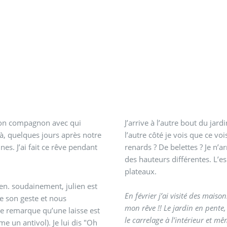
r mon compagnon avec qui
J’arrive à l’autre bout du jardin deva
là, quelques jours après notre
l’autre côté je vois que ce voi
pendant
renards ? De belettes ? Je n’ar
des hauteurs différentes. L’e
plateaux.
n est
En février j’ai visité des maisons à vend
mon rêve !! Le jardin en pente, la terrasse très particulière en contrebas, la baie vitrée,
le carrelage à l’intérieur et même le bassin
ol). Je lui dis "Oh