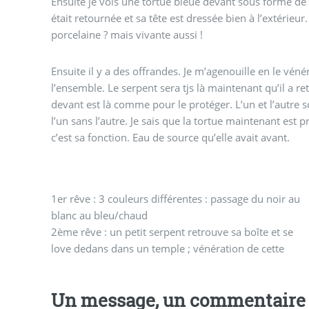
Ensuite je vois une tortue bleue devant sous forme d
était retournée et sa tête est dressée bien à l’extérieu
porcelaine ? mais vivante aussi !
Ensuite il y a des offrandes. Je m’agenouille en le vén
l’ensemble. Le serpent sera tjs là maintenant qu’il a ret
devant est là comme pour le protéger. L’un et l’autre so
l’un sans l’autre. Je sais que la tortue maintenant est pr
c’est sa fonction. Eau de source qu’elle avait avant.
1er rêve : 3 couleurs différentes : passage du noir au
blanc au bleu/chaud
2ème rêve : un petit serpent retrouve sa boîte et se
love dedans dans un temple ; vénération de cette
Un message, un commentaire 