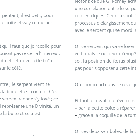
Notons ce que G. Romey écrit 
une corrélation entre le serpe
rpentant, il est petit, pour
concentriques. Ceux-là sont 
te boîte et va y retourner.
processus d’élargissement du
avec le serpent qui se mord l
 qu’il faut que je recolle pour
Or ce serpent qui va se lover 
ouvait pas rester à l’intérieur.
écrit mais je ne peux m’empê
du et retrouve cette boîte.
soi, la position du fœtus plusi
sur le côté.
pas pour s’opposer à cette in
tre ; le serpent vient se
On comprend dans ce rêve que 
a boîte et est content. C’est
 serpent vienne s’y lové ; ce
Et tout le travail du rêve consi
l représente une Divinité, un
–
par la petite boîte à réparer
 la boîte et cela est
–
grâce à la coquille de la tor
Or ces deux symboles, de la b