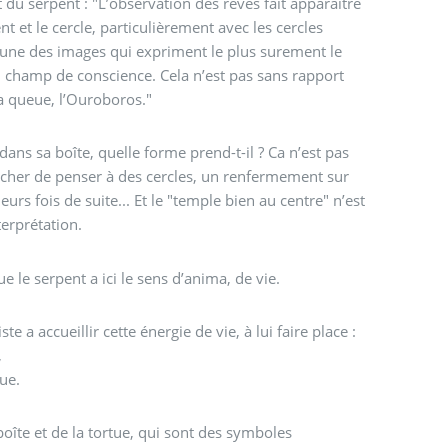
du serpent : "L’observation des rêves fait apparaître
nt et le cercle, particulièrement avec les cercles
l’une des images qui expriment le plus surement le
 champ de conscience. Cela n’est pas sans rapport
a queue, l’Ouroboros."
dans sa boîte, quelle forme prend-t-il ? Ca n’est pas
cher de penser à des cercles, un renfermement sur
eurs fois de suite... Et le "temple bien au centre" n’est
terprétation.
le serpent a ici le sens d’anima, de vie.
ste a accueillir cette énergie de vie, à lui faire place :
,
tue.
oîte et de la tortue, qui sont des symboles