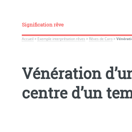
Signification rêve
Accueil
>
Exemple interprétation rêves
>
Rêves de Caro
>
Vénérati
Vénération d’un
centre d’un te