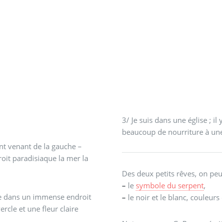
3/ Je suis dans une église ; i
beaucoup de nourriture à une j
nt venant de la gauche –
oit paradisiaque la mer la
Des deux petits rêves, on peu
–
le
symbole du serpent
,
vée dans un immense endroit
–
le noir et le blanc, couleurs
rcle et une fleur claire