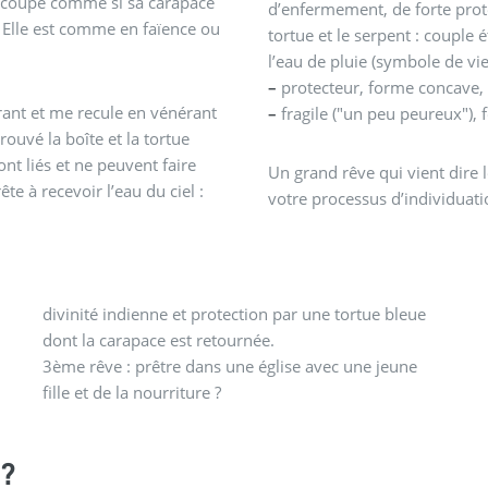
e coupe comme si sa carapace
d’enfermement, de forte prote
r. Elle est comme en faïence ou
tortue et le serpent : couple
l’eau de pluie (symbole de vi
–
protecteur, forme concave
érant et me recule en vénérant
–
fragile ("un peu peureux"), 
rouvé la boîte et la tortue
nt liés et ne peuvent faire
Un grand rêve qui vient dire l
ête à recevoir l’eau du ciel :
votre processus d’individuati
divinité indienne et protection par une tortue bleue
dont la carapace est retournée.
3ème rêve : prêtre dans une église avec une jeune
fille et de la nourriture ?
?