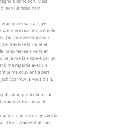
spagnole donc bon. Mais
bien lui fasse hein !
vrai) je me suis dirigée
 première réaction à été de
cès. J’ai commencé à courir
’ai traversé la route et
de longs terrains verts et
u 5e je me fais sauvé par un
et il me regarde avec un
dont je me souviens à part
Jack Sparrow je vous dis !).
ification particulière j’ai
t vraiment très beau et
rmation », je me dirige vers la
vail. Donc vraiment je suis