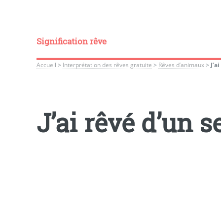
Signification rêve
Accueil
>
Interprétation des rêves gratuite
>
Rêves d’animaux
>
J’a
J’ai rêvé d’un 