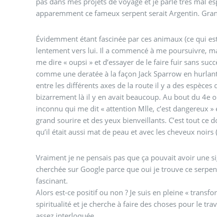
pas dans mes projets de voyage et je parle très mal e
apparemment ce fameux serpent serait Argentin. Grand 
Évidemment étant fascinée par ces animaux (ce qui est 
lentement vers lui. Il a commencé à me poursuivre, ma
me dire « oupsi » et d’essayer de le faire fuir sans suc
comme une deratée à la façon Jack Sparrow en hurlant. J
entre les différents axes de la route il y a des espèces 
bizarrement là il y en avait beaucoup. Au bout du 4e o
inconnu qui me dit « attention Mlle, c’est dangereux » 
grand sourire et des yeux bienveillants. C’est tout ce 
qu’il était aussi mat de peau et avec les cheveux noirs (
Vraiment je ne pensais pas que ça pouvait avoir une sign
cherchée sur Google parce que oui je trouve ce serpen
fascinant.
Alors est-ce positif ou non ? Je suis en pleine « transfo
spiritualité et je cherche à faire des choses pour le tra
assez interloquée.