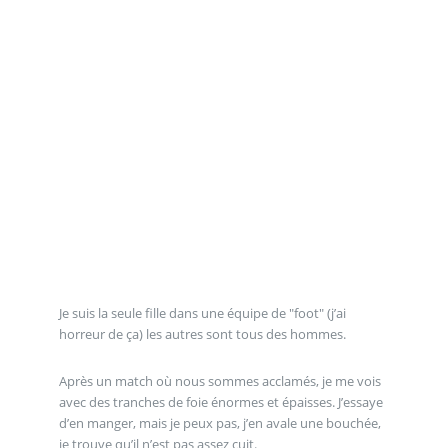
Je suis la seule fille dans une équipe de "foot" (j’ai
horreur de ça) les autres sont tous des hommes.
Après un match où nous sommes acclamés, je me vois
avec des tranches de foie énormes et épaisses. J’essaye
d’en manger, mais je peux pas, j’en avale une bouchée,
je trouve qu’il n’est pas assez cuit.