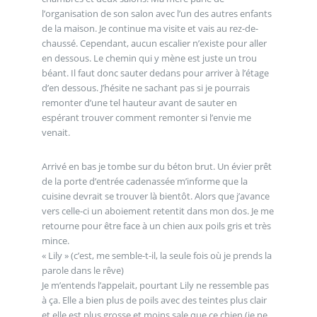
l’organisation de son salon avec l’un des autres enfants
de la maison. Je continue ma visite et vais au rez-de-
chaussé. Cependant, aucun escalier n’existe pour aller
en dessous. Le chemin qui y mène est juste un trou
béant. Il faut donc sauter dedans pour arriver à l’étage
d’en dessous. J’hésite ne sachant pas si je pourrais
remonter d’une tel hauteur avant de sauter en
espérant trouver comment remonter si l’envie me
venait.
Arrivé en bas je tombe sur du béton brut. Un évier prêt
de la porte d’entrée cadenassée m’informe que la
cuisine devrait se trouver là bientôt. Alors que j’avance
vers celle-ci un aboiement retentit dans mon dos. Je me
retourne pour être face à un chien aux poils gris et très
mince.
« Lily » (c’est, me semble-t-il, la seule fois où je prends la
parole dans le rêve)
Je m’entends l’appelait, pourtant Lily ne ressemble pas
à ça. Elle a bien plus de poils avec des teintes plus clair
et elle est plus grosse et moins sale que ce chien (je ne