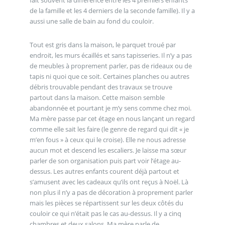
de la famille et les 4 derniers de la seconde famille). Il y a
aussi une salle de bain au fond du couloir.
Tout est gris dans la maison, le parquet troué par
endroit, les murs écaillés et sans tapisseries. Il n’y a pas
de meubles à proprement parler, pas de rideaux ou de
tapis ni quoi que ce soit. Certaines planches ou autres
débris trouvable pendant des travaux se trouve
partout dans la maison. Cette maison semble
abandonnée et pourtant je m’y sens comme chez moi.
Ma mère passe par cet étage en nous lançant un regard
comme elle sait les faire (le genre de regard qui dit « je
m’en fous » à ceux qui le croise). Elle ne nous adresse
aucun mot et descend les escaliers. Je laisse ma sœur
parler de son organisation puis part voir l’étage au-
dessus. Les autres enfants courent déjà partout et
s’amusent avec les cadeaux qu’ils ont reçus à Noël. Là
non plus il n’y a pas de décoration à proprement parler
mais les pièces se répartissent sur les deux côtés du
couloir ce qui n’était pas le cas au-dessus. Il y a cinq
chambres et deux salons. Ma mère parle de