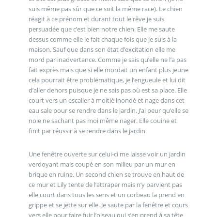
suis même pas sûr que ce soit la même race). Le chien
réagit à ce prénom et durant tout le rêve je suis
persuadée que c’est bien notre chien. Elle me saute
dessus comme elle le fait chaque fois que je suis à la
maison. Sauf que dans son état d’excitation elle me
mord par inadvertance. Comme je sais qu’elle ne l’a pas
fait exprès mais que si elle mordait un enfant plus jeune
cela pourrait être problématique, je l’engueule et lui dit
d’aller dehors puisque je ne sais pas où est sa place. Elle
court vers un escalier à moitié inondé et nage dans cet
eau sale pour se rendre dans le jardin. J’ai peur qu’elle se
noie ne sachant pas moi même nager. Elle couine et
finit par réussir à se rendre dans le jardin.
Une fenêtre ouverte sur celui-ci me laisse voir un jardin
verdoyant mais coupé en son milieu par un mur en
brique en ruine. Un second chien se trouve en haut de
ce mur et Lily tente de l’attraper mais n’y parvient pas
elle court dans tous les sens et un corbeau la prend en
grippe et se jette sur elle. Je saute par la fenêtre et cours
vers elle pour faire fuir l’oiseau qui s’en prend à sa tête