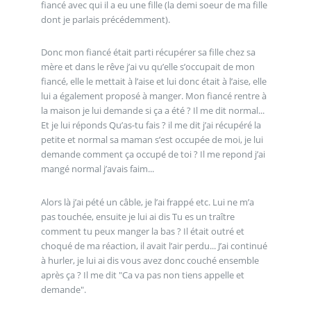
fiancé avec qui il a eu une fille (la demi soeur de ma fille
dont je parlais précédemment).
Donc mon fiancé était parti récupérer sa fille chez sa
mère et dans le rêve j’ai vu qu’elle s’occupait de mon
fiancé, elle le mettait à l’aise et lui donc était à l’aise, elle
lui a également proposé à manger. Mon fiancé rentre à
la maison je lui demande si ça a été ? Il me dit normal...
Et je lui réponds Qu’as-tu fais ? il me dit j’ai récupéré la
petite et normal sa maman s’est occupée de moi, je lui
demande comment ça occupé de toi ? Il me repond j’ai
mangé normal j’avais faim...
Alors là j’ai pété un câble, je l’ai frappé etc. Lui ne m’a
pas touchée, ensuite je lui ai dis Tu es un traître
comment tu peux manger la bas ? Il était outré et
choqué de ma réaction, il avait l’air perdu... J’ai continué
à hurler, je lui ai dis vous avez donc couché ensemble
après ça ? Il me dit "Ca va pas non tiens appelle et
demande".